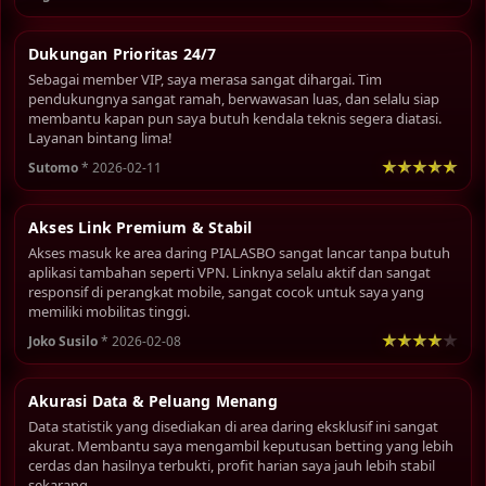
Dukungan Prioritas 24/7
Sebagai member VIP, saya merasa sangat dihargai. Tim
pendukungnya sangat ramah, berwawasan luas, dan selalu siap
membantu kapan pun saya butuh kendala teknis segera diatasi.
Layanan bintang lima!
Sutomo
* 2026-02-11
Akses Link Premium & Stabil
Akses masuk ke area daring PIALASBO sangat lancar tanpa butuh
aplikasi tambahan seperti VPN. Linknya selalu aktif dan sangat
responsif di perangkat mobile, sangat cocok untuk saya yang
memiliki mobilitas tinggi.
Joko Susilo
* 2026-02-08
Akurasi Data & Peluang Menang
Data statistik yang disediakan di area daring eksklusif ini sangat
akurat. Membantu saya mengambil keputusan betting yang lebih
cerdas dan hasilnya terbukti, profit harian saya jauh lebih stabil
sekarang.