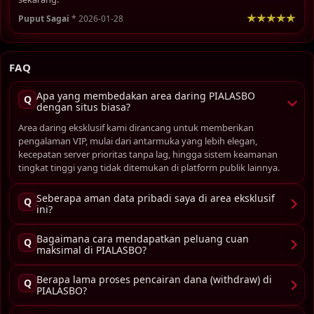
Puput Sagai
* 2026-01-28
FAQ
Apa yang membedakan area daring PIALASBO
Q
dengan situs biasa?
Area daring eksklusif kami dirancang untuk memberikan
pengalaman VIP, mulai dari antarmuka yang lebih elegan,
kecepatan server prioritas tanpa lag, hingga sistem keamanan
tingkat tinggi yang tidak ditemukan di platform publik lainnya.
Seberapa aman data pribadi saya di area eksklusif
Q
ini?
Bagaimana cara mendapatkan peluang cuan
Q
maksimal di PIALASBO?
Berapa lama proses pencairan dana (withdraw) di
Q
PIALASBO?