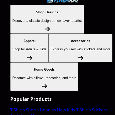
Shop Designs
Discover a classic design or new favorite artist
Apparel
Accessories
Shop for Adults & Kids
Express yourself with stickers and more
Home Goods
Decorate with pillows, tapestries, and more
Popular Products
T-Shirts
Shorts
Hoodies
Hats
Kids T-Shirts
Stickers