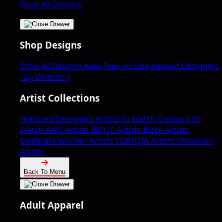
Shop All Designs
Shop Designs
Shop All Designs
New Tees on Sale
Newest Designers
Tag Directory
Artist Collections
Featured Designers
Artists to Watch
Creators to
Watch
AAPI Artists
BIPOC Artists
Black Artists
Celebrate Women Artists
LGBTQIA Artists
Ukrainian
Artists
Back To Menu
Adult Apparel