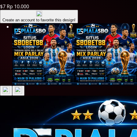
$7
Rp 10.000
Create an account to favorite this design!