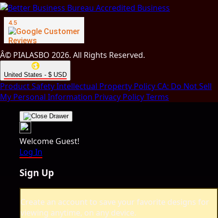
Â© PIALASBO 2026. All Rights Reserved.
United States - $ USD
Product Safety
Intellectual Property Policy
CA: Do Not Sell
My Personal Information
Privacy Policy
Terms
Welcome Guest!
Log In
Sign Up
Create an account to save your favorite designs for
viewing anytime, on any device.