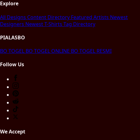
Explore
All Designs
Content Directory
Featured Artists
Newest
Designers
Newest T-Shirts
Tag Directory
PIALASBO
BO TOGEL
BO TOGEL ONLINE
BO TOGEL RESMI
Follow Us
We Accept