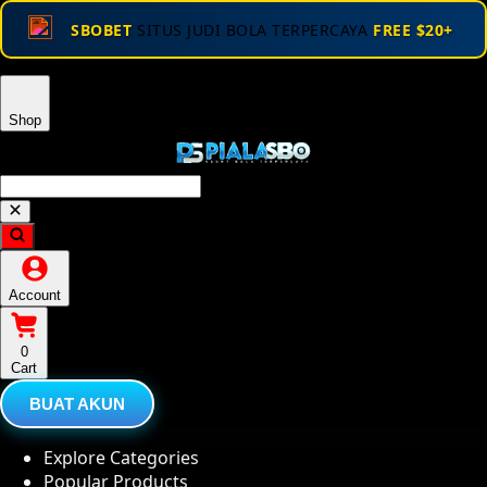
SBOBET
SITUS JUDI BOLA TERPERCAYA
FREE $20+
Shop
Account
0
Cart
BUAT AKUN
Explore Categories
Popular Products