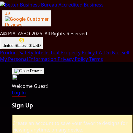
Â© PIALASBO 2026. All Rights Reserved.
United States - $ USD
Product Safety
Intellectual Property Policy
CA: Do Not Sell
My Personal Information
Privacy Policy
Terms
Welcome Guest!
Log In
Sign Up
Create an account to save your favorite designs for
viewing anytime, on any device.