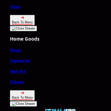
Totes
Back To Menu
Home Goods
Mugs
Tapestries
Wall Art
Pillows
Back To Menu