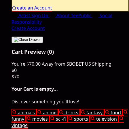
Create an Account
Artist Sign Up
About TeePublic
Social
Responsibility
Create Account
Cart Preview (0)
You're
$70.00
Away from
SBOBET US Shipping!
$0
$70
Your Cart is empty...
Discover something you'll love!
animals
anime
drinks
fantasy
food
funny
movies
sci-fi
sports
television
vintage