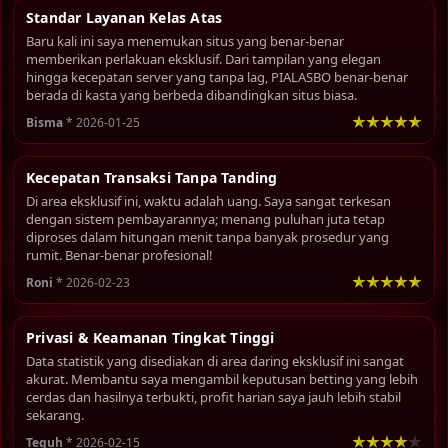
Standar Layanan Kelas Atas
Baru kali ini saya menemukan situs yang benar-benar
memberikan perlakuan eksklusif. Dari tampilan yang elegan
hingga kecepatan server yang tanpa lag, PIALASBO benar-benar
berada di kasta yang berbeda dibandingkan situs biasa.
Bisma
* 2026-01-25
Kecepatan Transaksi Tanpa Tanding
Di area eksklusif ini, waktu adalah uang. Saya sangat terkesan
dengan sistem pembayarannya; menang puluhan juta tetap
diproses dalam hitungan menit tanpa banyak prosedur yang
rumit. Benar-benar profesional!
Roni
* 2026-02-23
Privasi & Keamanan Tingkat Tinggi
Data statistik yang disediakan di area daring eksklusif ini sangat
akurat. Membantu saya mengambil keputusan betting yang lebih
cerdas dan hasilnya terbukti, profit harian saya jauh lebih stabil
sekarang.
Teguh
* 2026-02-15