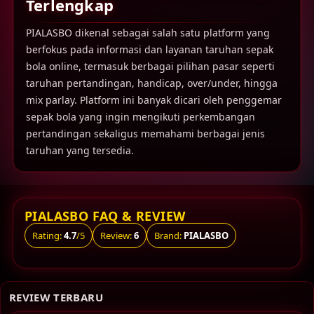
Terlengkap
PIALASBO dikenal sebagai salah satu platform yang
berfokus pada informasi dan layanan taruhan sepak
bola online, termasuk berbagai pilihan pasar seperti
taruhan pertandingan, handicap, over/under, hingga
mix parlay. Platform ini banyak dicari oleh penggemar
sepak bola yang ingin mengikuti perkembangan
pertandingan sekaligus memahami berbagai jenis
taruhan yang tersedia.
PIALASBO FAQ & REVIEW
Rating:
4.7
/5
Review:
6
Brand:
PIALASBO
REVIEW TERBARU