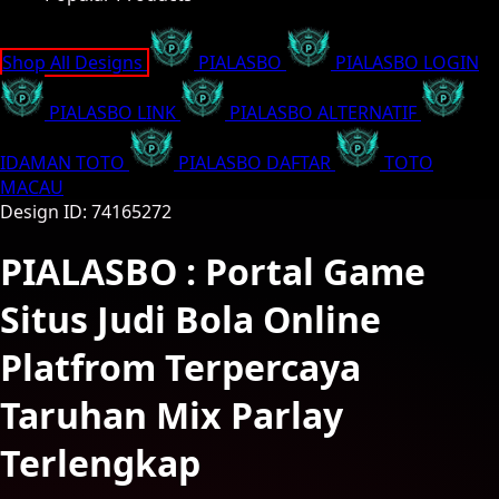
Shop All Designs
PIALASBO
PIALASBO LOGIN
PIALASBO LINK
PIALASBO ALTERNATIF
IDAMAN TOTO
PIALASBO DAFTAR
TOTO
MACAU
Design ID: 74165272
PIALASBO : Portal Game
Situs Judi Bola Online
Platfrom Terpercaya
Taruhan Mix Parlay
Terlengkap