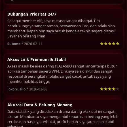
Dukungan Prioritas 24/7
Sebagai member VIP, saya merasa sangat dihargai. Tim
pendukungnya sangat ramah, berwawasan luas, dan selalu siap
membantu kapan pun saya butuh kendala teknis segera diatasi.
Layanan bintang lima!
Sutomo
* 2026-02-11
Akses Link Premium & Stabil
Akses masuk ke area daring PIALASBO sangat lancar tanpa butuh
aplikasi tambahan seperti VPN. Linknya selalu aktif dan sangat
responsif di perangkat mobile, sangat cocok untuk saya yang
memiliki mobilitas tinggi.
Joko Susilo
* 2026-02-08
Akurasi Data & Peluang Menang
Data statistik yang disediakan di area daring eksklusif ini sangat
akurat. Membantu saya mengambil keputusan betting yang lebih
cerdas dan hasilnya terbukti, profit harian saya jauh lebih stabil
sekarang.