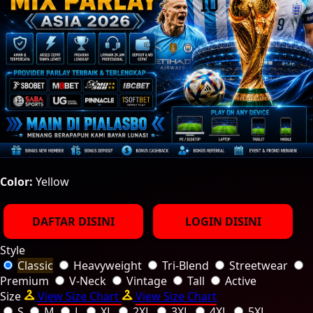
Color:
Yellow
DAFTAR DISINI
LOGIN DISINI
Style
Classic
Heavyweight
Tri-Blend
Streetwear
Premium
V-Neck
Vintage
Tall
Active
Size
View Size Chart
View Size Chart
S
M
L
XL
2XL
3XL
4XL
5XL