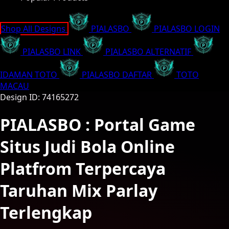
Shop All Designs
PIALASBO
PIALASBO LOGIN
PIALASBO LINK
PIALASBO ALTERNATIF
IDAMAN TOTO
PIALASBO DAFTAR
TOTO
MACAU
Design ID: 74165272
PIALASBO : Portal Game
Situs Judi Bola Online
Platfrom Terpercaya
Taruhan Mix Parlay
Terlengkap