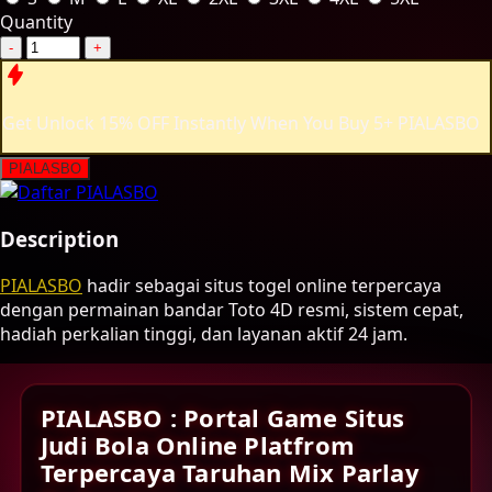
Quantity
-
+
Get
Unlock 15%
OFF Instantly When You Buy
5+ PIALASBO
PIALASBO
Description
PIALASBO
hadir sebagai situs togel online terpercaya
dengan permainan bandar Toto 4D resmi, sistem cepat,
hadiah perkalian tinggi, dan layanan aktif 24 jam.
PIALASBO : Portal Game Situs
Judi Bola Online Platfrom
Terpercaya Taruhan Mix Parlay