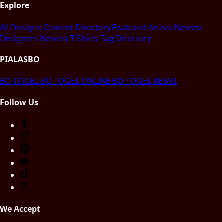
Explore
All Designs
Content Directory
Featured Artists
Newest
Designers
Newest T-Shirts
Tag Directory
PIALASBO
BO TOGEL
BO TOGEL ONLINE
BO TOGEL RESMI
Follow Us
We Accept