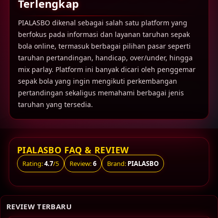
Terlengkap
PIALASBO dikenal sebagai salah satu platform yang
berfokus pada informasi dan layanan taruhan sepak
bola online, termasuk berbagai pilihan pasar seperti
taruhan pertandingan, handicap, over/under, hingga
mix parlay. Platform ini banyak dicari oleh penggemar
sepak bola yang ingin mengikuti perkembangan
pertandingan sekaligus memahami berbagai jenis
taruhan yang tersedia.
PIALASBO FAQ & REVIEW
Rating:
4.7
/5
Review:
6
Brand:
PIALASBO
REVIEW TERBARU