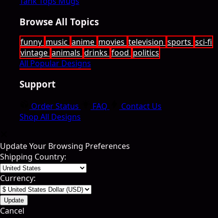
Tank Tops
Mugs
Browse All Topics
funny
music
anime
movies
television
sports
sci-fi
vintage
animals
drinks
food
politics
All Popular Designs
Support
Order Status
FAQ
Contact Us
Shop All Designs
Update Your Browsing Preferences
Shipping Country:
Currency:
Cancel