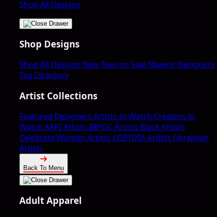
Shop All Designs
Shop Designs
Shop All Designs
New Tees on Sale
Newest Designers
Tag Directory
Artist Collections
Featured Designers
Artists to Watch
Creators to
Watch
AAPI Artists
BIPOC Artists
Black Artists
Celebrate Women Artists
LGBTQIA Artists
Ukrainian
Artists
Back To Menu
Adult Apparel