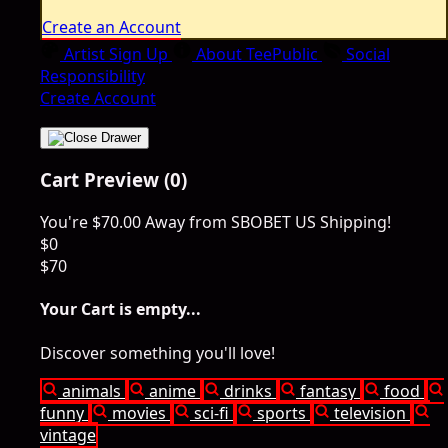
Create an Account
Artist Sign Up
About TeePublic
Social
Responsibility
Create Account
Cart Preview (0)
You're
$70.00
Away from
SBOBET US Shipping!
$0
$70
Your Cart is empty...
Discover something you'll love!
animals
anime
drinks
fantasy
food
funny
movies
sci-fi
sports
television
vintage