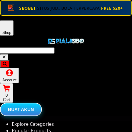
SBOBET
SITUS JUDI BOLA TERPERCAYA
FREE $20+
Shop
Account
0
Cart
BUAT AKUN
Explore Categories
Popular Products