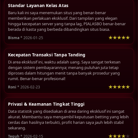
Standar Layanan Kelas Atas
Baru kali ini saya menemukan situs yang benar-benar
memberikan perlakuan eksklusif. Dari tampilan yang elegan
hingga kecepatan server yang tanpa lag, PIALASBO benar-benar
berada di kasta yang berbeda dibandingkan situs biasa.
Bisma
* 2026-01-25
Kecepatan Transaksi Tanpa Tanding
Di area eksklusif ini, waktu adalah uang. Saya sangat terkesan
dengan sistem pembayarannya; menang puluhan juta tetap
diproses dalam hitungan menit tanpa banyak prosedur yang
rumit. Benar-benar profesional!
Roni
* 2026-02-23
Privasi & Keamanan Tingkat Tinggi
Data statistik yang disediakan di area daring eksklusif ini sangat
akurat. Membantu saya mengambil keputusan betting yang lebih
cerdas dan hasilnya terbukti, profit harian saya jauh lebih stabil
sekarang.
Teguh
* 2026-02-15