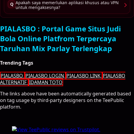
Apakah saya memerlukan aplikasi khusus atau VPN
Q
untuk mengaksesnya?
PIALASBO : Portal Game Situs Judi
Bola Online Platfrom Terpercaya
Taruhan Mix Parlay Terlengkap
Trending Tags
PIALASBO
PIALASBO LOGIN
PIALASBO LINK
PIALASBO
ALTERNATIF
IDAMAN TOTO
The links above have been automatically generated based
on tag usage by third-party designers on the TeePublic
platform.