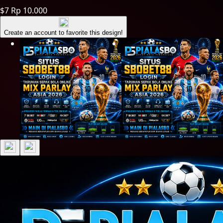
$7
Rp 10.000
Create an account to favorite this design!