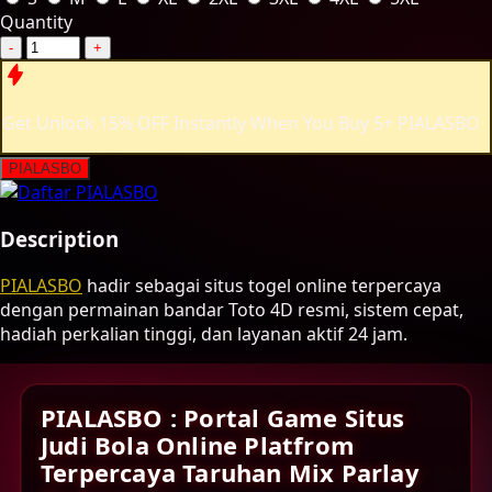
Quantity
-
+
Get
Unlock 15%
OFF Instantly When You Buy
5+ PIALASBO
PIALASBO
Description
PIALASBO
hadir sebagai situs togel online terpercaya
dengan permainan bandar Toto 4D resmi, sistem cepat,
hadiah perkalian tinggi, dan layanan aktif 24 jam.
PIALASBO : Portal Game Situs
Judi Bola Online Platfrom
Terpercaya Taruhan Mix Parlay