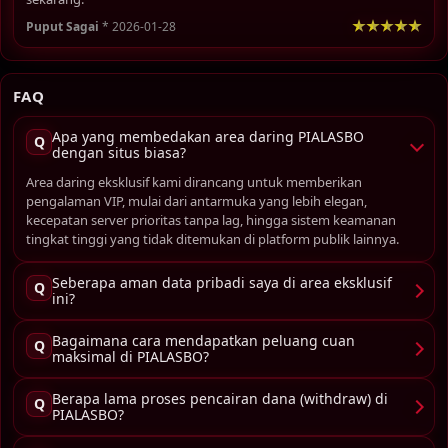
Puput Sagai
* 2026-01-28
FAQ
Apa yang membedakan area daring PIALASBO
Q
dengan situs biasa?
Area daring eksklusif kami dirancang untuk memberikan
pengalaman VIP, mulai dari antarmuka yang lebih elegan,
kecepatan server prioritas tanpa lag, hingga sistem keamanan
tingkat tinggi yang tidak ditemukan di platform publik lainnya.
Seberapa aman data pribadi saya di area eksklusif
Q
ini?
Bagaimana cara mendapatkan peluang cuan
Q
maksimal di PIALASBO?
Berapa lama proses pencairan dana (withdraw) di
Q
PIALASBO?