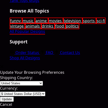
Tank Tops
Mugs
Browse All Topics
funny
music
anime
movies
television
sports
sci-fi
vintage
animals
drinks
food
politics
All Popular Designs
Support
Order Status
FAQ
Contact Us
Shop All Designs
Update Your Browsing Preferences
Shipping Country:
Currency:
Cancel