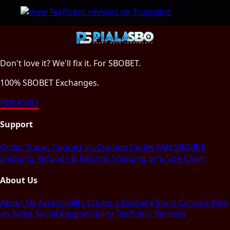
Don't love it? We'll fix it. For SBOBET.
100% SBOBET Exchanges.
PIALASBO
Support
Order Status
Contact Us
Coupon Codes
FAQ
SBOBET
Shipping
Refunds & Returns
Shipping Info
Size Chart
About Us
About Us
Accessibility
Create a Dashery Store
Careers
Hire
an Artist
Social Responsibility
TeePublic Reviews