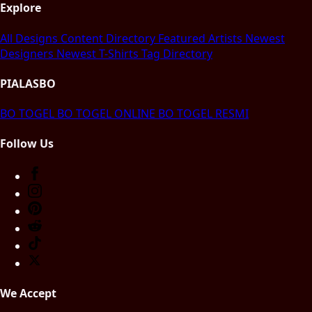
Explore
All Designs
Content Directory
Featured Artists
Newest
Designers
Newest T-Shirts
Tag Directory
PIALASBO
BO TOGEL
BO TOGEL ONLINE
BO TOGEL RESMI
Follow Us
We Accept