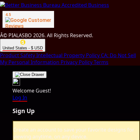
Â© PIALASBO 2026. All Rights Reserved.
United States - $ USD
Product Safety
Intellectual Property Policy
CA: Do Not Sell
My Personal Information
Privacy Policy
Terms
Welcome Guest!
Log In
Sign Up
Create an account to save your favorite designs for
viewing anytime, on any device.