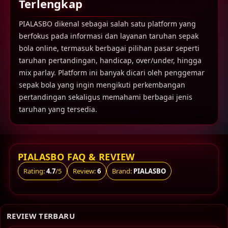
Terlengkap
PIALASBO dikenal sebagai salah satu platform yang
berfokus pada informasi dan layanan taruhan sepak
bola online, termasuk berbagai pilihan pasar seperti
taruhan pertandingan, handicap, over/under, hingga
mix parlay. Platform ini banyak dicari oleh penggemar
sepak bola yang ingin mengikuti perkembangan
pertandingan sekaligus memahami berbagai jenis
taruhan yang tersedia.
PIALASBO FAQ & REVIEW
Rating:
4.7
/5
Review:
6
Brand:
PIALASBO
REVIEW TERBARU